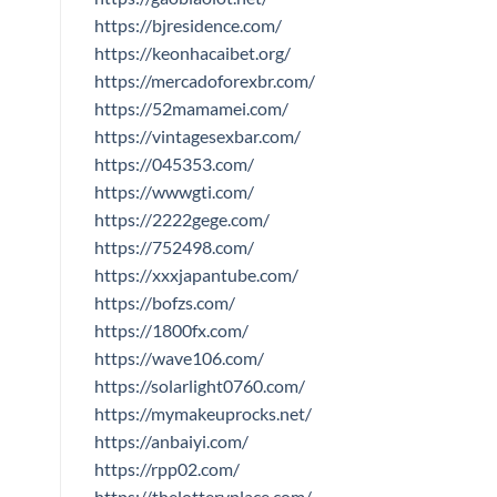
https://bjresidence.com/
https://keonhacaibet.org/
https://mercadoforexbr.com/
https://52mamamei.com/
https://vintagesexbar.com/
https://045353.com/
https://wwwgti.com/
https://2222gege.com/
https://752498.com/
https://xxxjapantube.com/
https://bofzs.com/
https://1800fx.com/
https://wave106.com/
https://solarlight0760.com/
https://mymakeuprocks.net/
https://anbaiyi.com/
https://rpp02.com/
https://thelotteryplace.com/