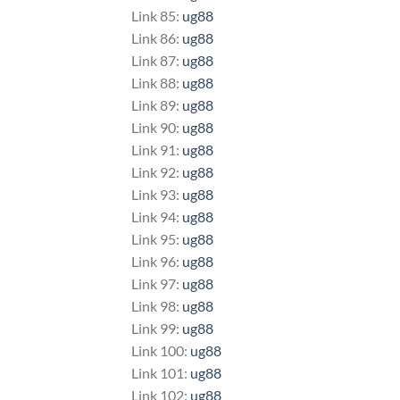
Link 85:
ug88
Link 86:
ug88
Link 87:
ug88
Link 88:
ug88
Link 89:
ug88
Link 90:
ug88
Link 91:
ug88
Link 92:
ug88
Link 93:
ug88
Link 94:
ug88
Link 95:
ug88
Link 96:
ug88
Link 97:
ug88
Link 98:
ug88
Link 99:
ug88
Link 100:
ug88
Link 101:
ug88
Link 102:
ug88