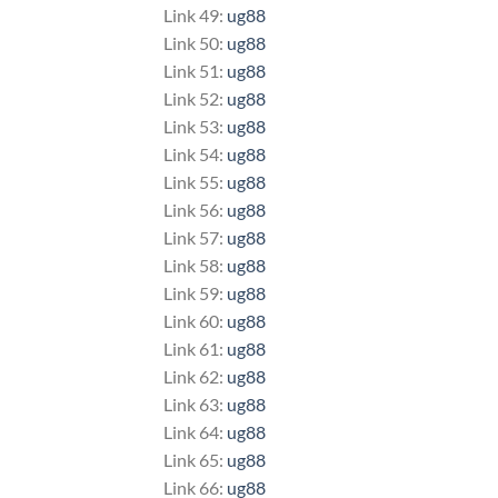
Link 49:
ug88
Link 50:
ug88
Link 51:
ug88
Link 52:
ug88
Link 53:
ug88
Link 54:
ug88
Link 55:
ug88
Link 56:
ug88
Link 57:
ug88
Link 58:
ug88
Link 59:
ug88
Link 60:
ug88
Link 61:
ug88
Link 62:
ug88
Link 63:
ug88
Link 64:
ug88
Link 65:
ug88
Link 66:
ug88