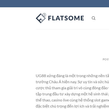
Skip
to
content
POS
UG88 xứng đáng là một trong những nền tảng
trường Châu Á hiện nay. Sự uy tín và sức 
cược thủ tham gia giải trí vô cùng đông đảo
tập trung đầu tư xây dựng một hệ sinh thái 
thể thao, casino live cùng hệ thống slot ga
đặc biệt chú trọng đến lợi ích và trải nghi