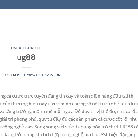
UNCATEGORIZED
ug88
TED ON
MAY 31, 2026
BY
ADMINPBN
 cá cược trực tuyến đáng tin cậy và toàn diện hàng đầu tại thị
hút của thương hiệu này được minh chứng rõ nét trước hết qua lư
 và tăng trưởng mạnh mẽ mỗi ngày. Để duy trì vị thế đó, nhà cái đã
giải trí phong phú, quy tụ đầy đủ các sản phẩm cá cược cốt lõi nh
me công nghệ cao. Song song với việc đa dạng hóa trò chơi, UG88 c
ệm của người dùng khi tích hợp công nghệ mã hóa SSL hiện đại giúp