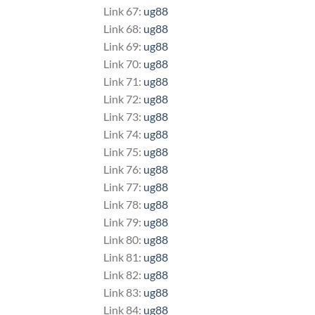
Link 67:
ug88
Link 68:
ug88
Link 69:
ug88
Link 70:
ug88
Link 71:
ug88
Link 72:
ug88
Link 73:
ug88
Link 74:
ug88
Link 75:
ug88
Link 76:
ug88
Link 77:
ug88
Link 78:
ug88
Link 79:
ug88
Link 80:
ug88
Link 81:
ug88
Link 82:
ug88
Link 83:
ug88
Link 84:
ug88