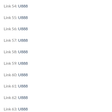
Link 54:
U888
Link 55:
U888
Link 56:
U888
Link 57:
U888
Link 58:
U888
Link 59:
U888
Link 60:
U888
Link 61:
U888
Link 62:
U888
Link 63:
U888