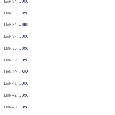
Link 34:
U888
Link 35:
U888
Link 36:
U888
Link 37:
U888
Link 38:
U888
Link 39:
U888
Link 40:
U888
Link 41:
U888
Link 42:
U888
Link 43:
U888