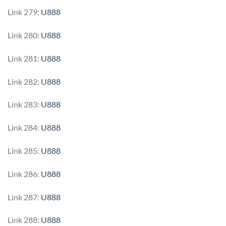
Link 279:
U888
Link 280:
U888
Link 281:
U888
Link 282:
U888
Link 283:
U888
Link 284:
U888
Link 285:
U888
Link 286:
U888
Link 287:
U888
Link 288:
U888