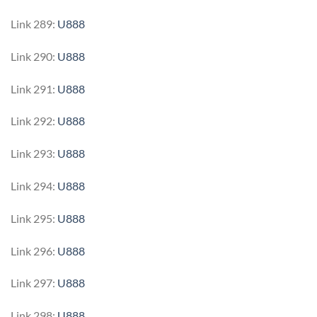
Link 289:
U888
Link 290:
U888
Link 291:
U888
Link 292:
U888
Link 293:
U888
Link 294:
U888
Link 295:
U888
Link 296:
U888
Link 297:
U888
Link 298:
U888