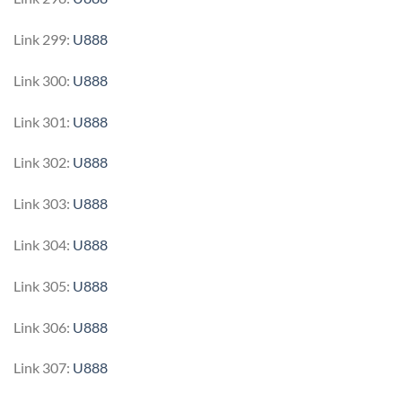
Link 299:
U888
Link 300:
U888
Link 301:
U888
Link 302:
U888
Link 303:
U888
Link 304:
U888
Link 305:
U888
Link 306:
U888
Link 307:
U888