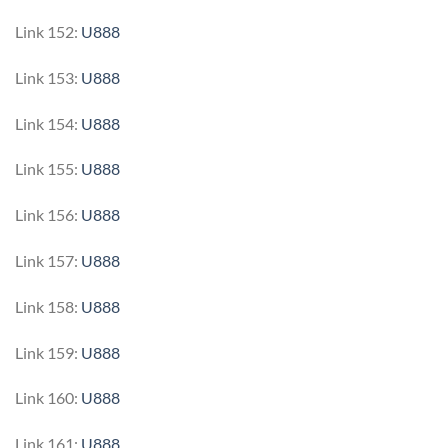
Link 152:
U888
Link 153:
U888
Link 154:
U888
Link 155:
U888
Link 156:
U888
Link 157:
U888
Link 158:
U888
Link 159:
U888
Link 160:
U888
Link 161:
U888