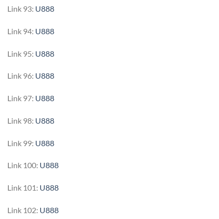
Link 93:
U888
Link 94:
U888
Link 95:
U888
Link 96:
U888
Link 97:
U888
Link 98:
U888
Link 99:
U888
Link 100:
U888
Link 101:
U888
Link 102:
U888