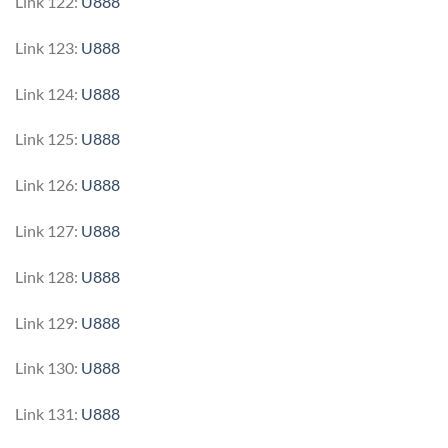
Link 122:
U888
Link 123:
U888
Link 124:
U888
Link 125:
U888
Link 126:
U888
Link 127:
U888
Link 128:
U888
Link 129:
U888
Link 130:
U888
Link 131:
U888