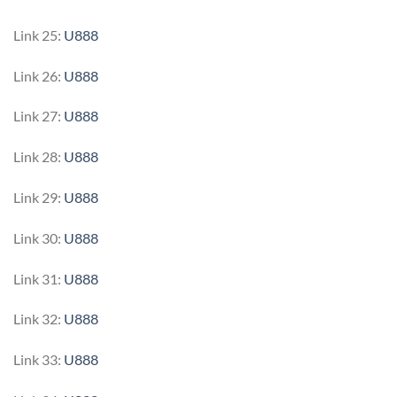
Link 25:
U888
Link 26:
U888
Link 27:
U888
Link 28:
U888
Link 29:
U888
Link 30:
U888
Link 31:
U888
Link 32:
U888
Link 33:
U888