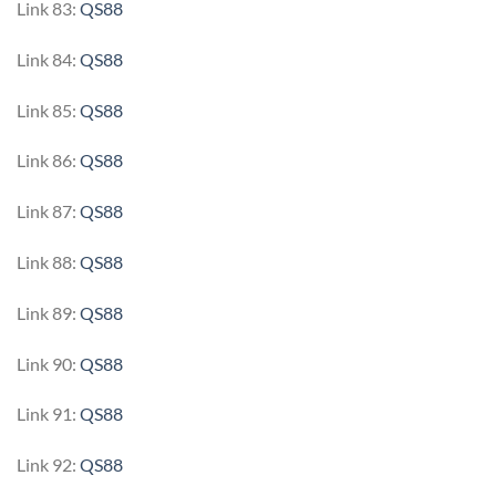
Link 83:
QS88
Link 84:
QS88
Link 85:
QS88
Link 86:
QS88
Link 87:
QS88
Link 88:
QS88
Link 89:
QS88
Link 90:
QS88
Link 91:
QS88
Link 92:
QS88