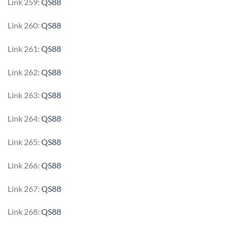
Link 259:
QS88
Link 260:
QS88
Link 261:
QS88
Link 262:
QS88
Link 263:
QS88
Link 264:
QS88
Link 265:
QS88
Link 266:
QS88
Link 267:
QS88
Link 268:
QS88