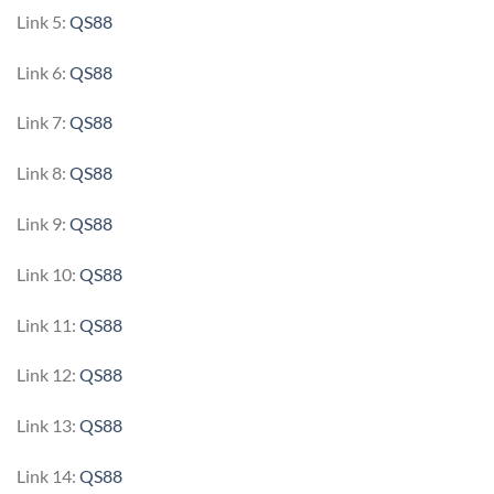
Link 5:
QS88
Link 6:
QS88
Link 7:
QS88
Link 8:
QS88
Link 9:
QS88
Link 10:
QS88
Link 11:
QS88
Link 12:
QS88
Link 13:
QS88
Link 14:
QS88