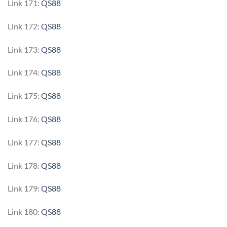
Link 171:
QS88
Link 172:
QS88
Link 173:
QS88
Link 174:
QS88
Link 175:
QS88
Link 176:
QS88
Link 177:
QS88
Link 178:
QS88
Link 179:
QS88
Link 180:
QS88