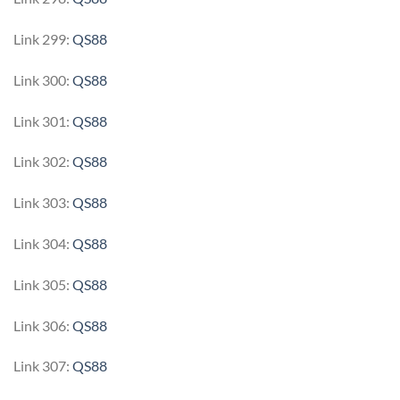
Link 299:
QS88
Link 300:
QS88
Link 301:
QS88
Link 302:
QS88
Link 303:
QS88
Link 304:
QS88
Link 305:
QS88
Link 306:
QS88
Link 307:
QS88