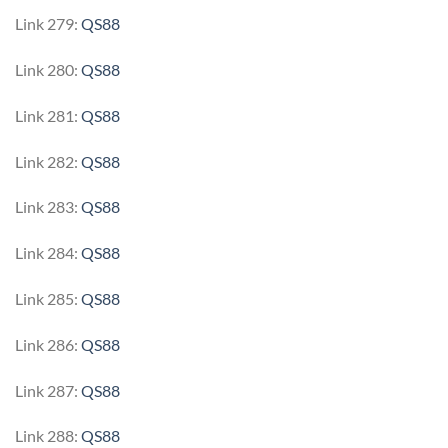
Link 279:
QS88
Link 280:
QS88
Link 281:
QS88
Link 282:
QS88
Link 283:
QS88
Link 284:
QS88
Link 285:
QS88
Link 286:
QS88
Link 287:
QS88
Link 288:
QS88