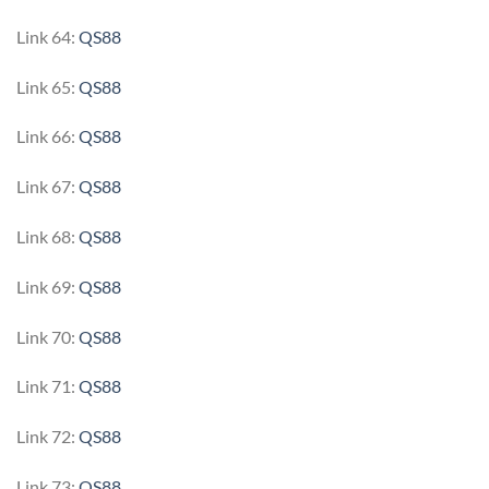
Link 64:
QS88
Link 65:
QS88
Link 66:
QS88
Link 67:
QS88
Link 68:
QS88
Link 69:
QS88
Link 70:
QS88
Link 71:
QS88
Link 72:
QS88
Link 73:
QS88