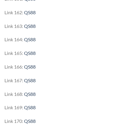
Link 162:
QS88
Link 163:
QS88
Link 164:
QS88
Link 165:
QS88
Link 166:
QS88
Link 167:
QS88
Link 168:
QS88
Link 169:
QS88
Link 170:
QS88