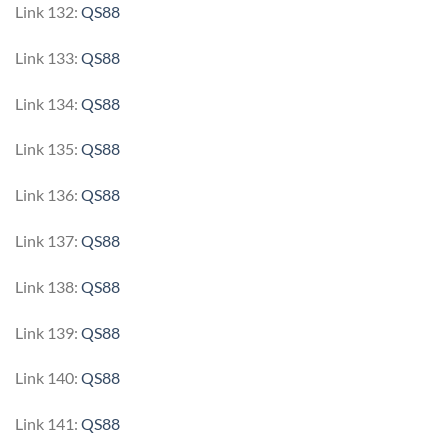
Link 132:
QS88
Link 133:
QS88
Link 134:
QS88
Link 135:
QS88
Link 136:
QS88
Link 137:
QS88
Link 138:
QS88
Link 139:
QS88
Link 140:
QS88
Link 141:
QS88