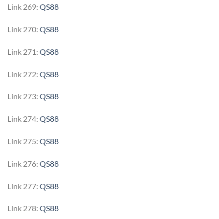
Link 269:
QS88
Link 270:
QS88
Link 271:
QS88
Link 272:
QS88
Link 273:
QS88
Link 274:
QS88
Link 275:
QS88
Link 276:
QS88
Link 277:
QS88
Link 278:
QS88