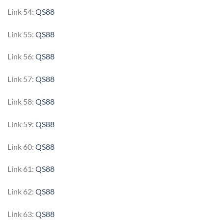
Link 54:
QS88
Link 55:
QS88
Link 56:
QS88
Link 57:
QS88
Link 58:
QS88
Link 59:
QS88
Link 60:
QS88
Link 61:
QS88
Link 62:
QS88
Link 63:
QS88