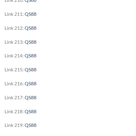
Link 211:
QS88
Link 212:
QS88
Link 213:
QS88
Link 214:
QS88
Link 215:
QS88
Link 216:
QS88
Link 217:
QS88
Link 218:
QS88
Link 219:
QS88