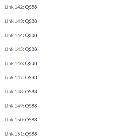
Link 142:
QS88
Link 143:
QS88
Link 144:
QS88
Link 145:
QS88
Link 146:
QS88
Link 147:
QS88
Link 148:
QS88
Link 149:
QS88
Link 150:
QS88
Link 151:
QS88