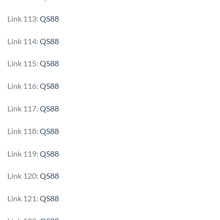
Link 113:
QS88
Link 114:
QS88
Link 115:
QS88
Link 116:
QS88
Link 117:
QS88
Link 118:
QS88
Link 119:
QS88
Link 120:
QS88
Link 121:
QS88