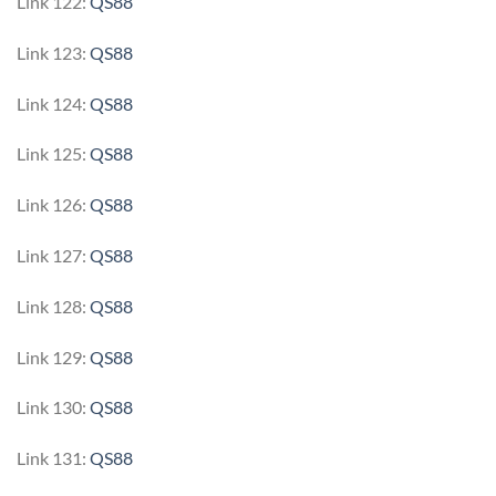
Link 122:
QS88
Link 123:
QS88
Link 124:
QS88
Link 125:
QS88
Link 126:
QS88
Link 127:
QS88
Link 128:
QS88
Link 129:
QS88
Link 130:
QS88
Link 131:
QS88