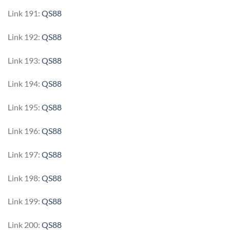
Link 191:
QS88
Link 192:
QS88
Link 193:
QS88
Link 194:
QS88
Link 195:
QS88
Link 196:
QS88
Link 197:
QS88
Link 198:
QS88
Link 199:
QS88
Link 200:
QS88