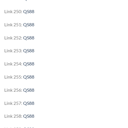
Link 250:
QS88
Link 251:
QS88
Link 252:
QS88
Link 253:
QS88
Link 254:
QS88
Link 255:
QS88
Link 256:
QS88
Link 257:
QS88
Link 258:
QS88