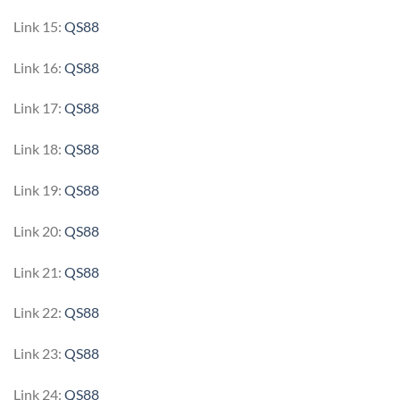
Link 15:
QS88
Link 16:
QS88
Link 17:
QS88
Link 18:
QS88
Link 19:
QS88
Link 20:
QS88
Link 21:
QS88
Link 22:
QS88
Link 23:
QS88
Link 24:
QS88