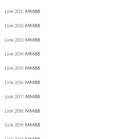
Link 201:
MM88
Link 202:
MM88
Link 203:
MM88
Link 204:
MM88
Link 205:
MM88
Link 206:
MM88
Link 207:
MM88
Link 208:
MM88
Link 209:
MM88
Link 210:
MM88