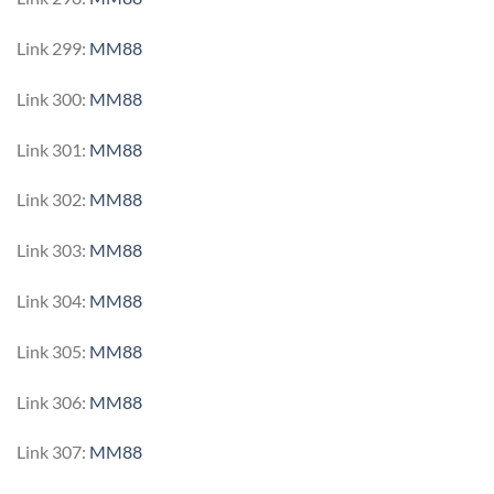
Link 299:
MM88
Link 300:
MM88
Link 301:
MM88
Link 302:
MM88
Link 303:
MM88
Link 304:
MM88
Link 305:
MM88
Link 306:
MM88
Link 307:
MM88