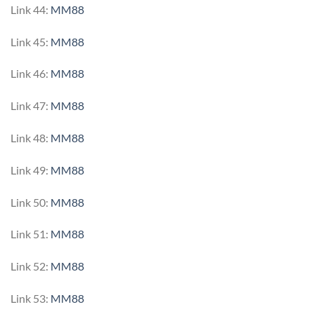
Link 44:
MM88
Link 45:
MM88
Link 46:
MM88
Link 47:
MM88
Link 48:
MM88
Link 49:
MM88
Link 50:
MM88
Link 51:
MM88
Link 52:
MM88
Link 53:
MM88