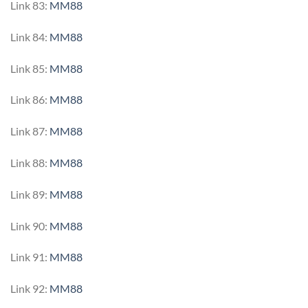
Link 83:
MM88
Link 84:
MM88
Link 85:
MM88
Link 86:
MM88
Link 87:
MM88
Link 88:
MM88
Link 89:
MM88
Link 90:
MM88
Link 91:
MM88
Link 92:
MM88