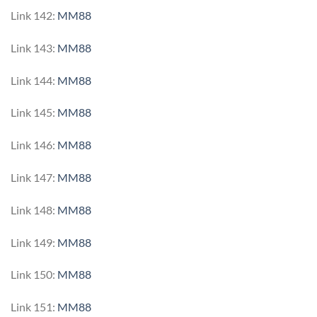
Link 142:
MM88
Link 143:
MM88
Link 144:
MM88
Link 145:
MM88
Link 146:
MM88
Link 147:
MM88
Link 148:
MM88
Link 149:
MM88
Link 150:
MM88
Link 151:
MM88