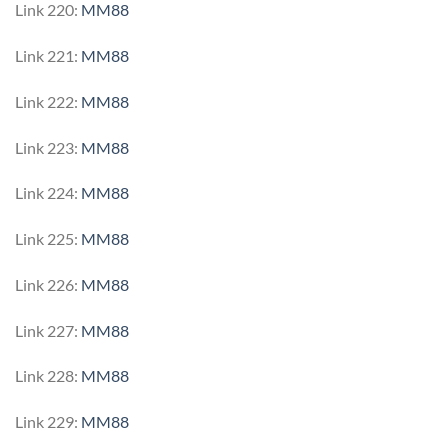
Link 220:
MM88
Link 221:
MM88
Link 222:
MM88
Link 223:
MM88
Link 224:
MM88
Link 225:
MM88
Link 226:
MM88
Link 227:
MM88
Link 228:
MM88
Link 229:
MM88