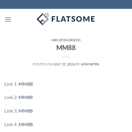
Skip
to
content
UNCATEGORIZED
MM88
POSTED ON
JULY 22, 2026
BY
ADMINPBN
Link 1:
MM88
Link 2:
MM88
Link 3:
MM88
Link 4:
MM88