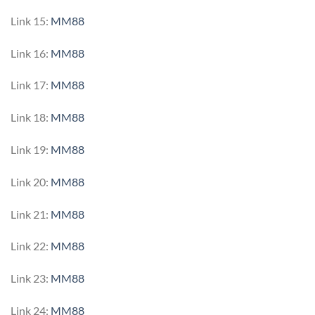
Link 15:
MM88
Link 16:
MM88
Link 17:
MM88
Link 18:
MM88
Link 19:
MM88
Link 20:
MM88
Link 21:
MM88
Link 22:
MM88
Link 23:
MM88
Link 24:
MM88