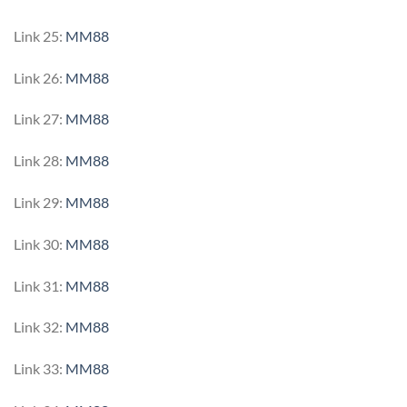
Link 25:
MM88
Link 26:
MM88
Link 27:
MM88
Link 28:
MM88
Link 29:
MM88
Link 30:
MM88
Link 31:
MM88
Link 32:
MM88
Link 33:
MM88