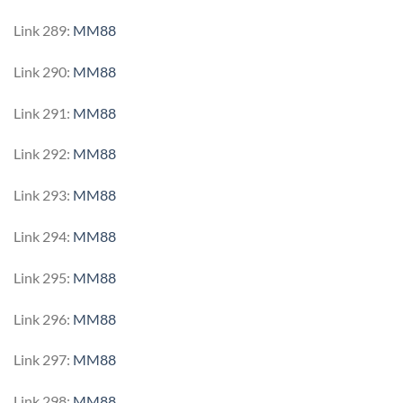
Link 289:
MM88
Link 290:
MM88
Link 291:
MM88
Link 292:
MM88
Link 293:
MM88
Link 294:
MM88
Link 295:
MM88
Link 296:
MM88
Link 297:
MM88
Link 298:
MM88