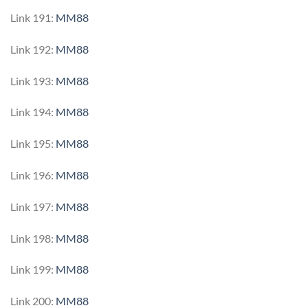
Link 191:
MM88
Link 192:
MM88
Link 193:
MM88
Link 194:
MM88
Link 195:
MM88
Link 196:
MM88
Link 197:
MM88
Link 198:
MM88
Link 199:
MM88
Link 200:
MM88