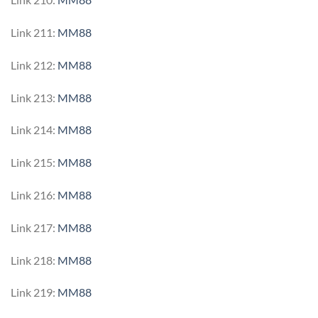
Link 211:
MM88
Link 212:
MM88
Link 213:
MM88
Link 214:
MM88
Link 215:
MM88
Link 216:
MM88
Link 217:
MM88
Link 218:
MM88
Link 219:
MM88