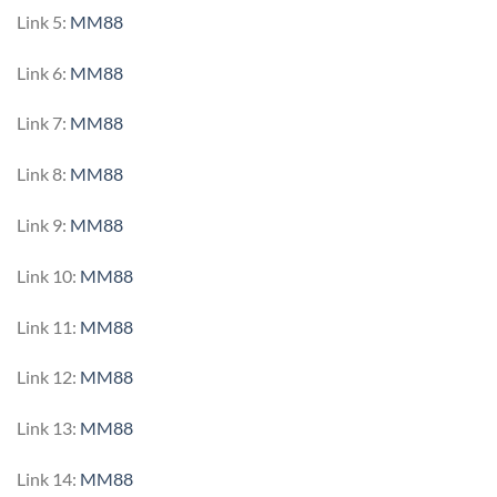
Link 5:
MM88
Link 6:
MM88
Link 7:
MM88
Link 8:
MM88
Link 9:
MM88
Link 10:
MM88
Link 11:
MM88
Link 12:
MM88
Link 13:
MM88
Link 14:
MM88