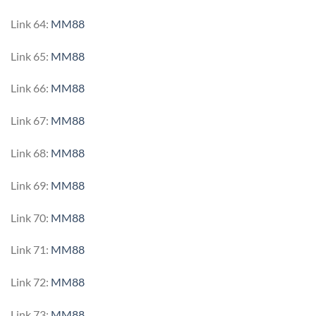
Link 64:
MM88
Link 65:
MM88
Link 66:
MM88
Link 67:
MM88
Link 68:
MM88
Link 69:
MM88
Link 70:
MM88
Link 71:
MM88
Link 72:
MM88
Link 73:
MM88