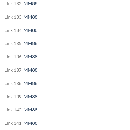
Link 132:
MM88
Link 133:
MM88
Link 134:
MM88
Link 135:
MM88
Link 136:
MM88
Link 137:
MM88
Link 138:
MM88
Link 139:
MM88
Link 140:
MM88
Link 141:
MM88