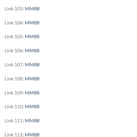
Link 103:
MM88
Link 104:
MM88
Link 105:
MM88
Link 106:
MM88
Link 107:
MM88
Link 108:
MM88
Link 109:
MM88
Link 110:
MM88
Link 111:
MM88
Link 112:
MM88