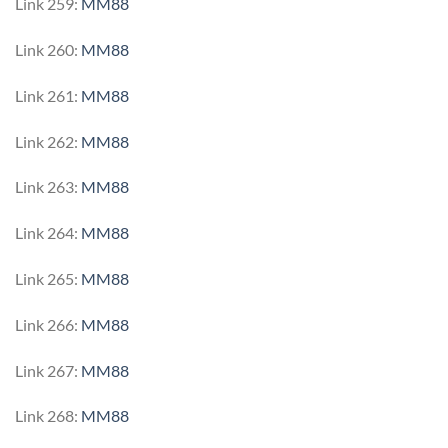
Link 259:
MM88
Link 260:
MM88
Link 261:
MM88
Link 262:
MM88
Link 263:
MM88
Link 264:
MM88
Link 265:
MM88
Link 266:
MM88
Link 267:
MM88
Link 268:
MM88