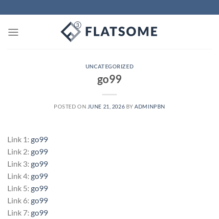
Skip
to
content
UNCATEGORIZED
go99
POSTED ON
JUNE 21, 2026
BY
ADMINPBN
Link 1:
go99
Link 2:
go99
Link 3:
go99
Link 4:
go99
Link 5:
go99
Link 6:
go99
Link 7:
go99