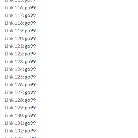
Link 116:
go99
Link 117:
go99
Link 118:
go99
Link 119:
go99
Link 120:
go99
Link 121:
go99
Link 122:
go99
Link 123:
go99
Link 124:
go99
Link 125:
go99
Link 126:
go99
Link 127:
go99
Link 128:
go99
Link 129:
go99
Link 130:
go99
Link 131:
go99
Link 132:
go99