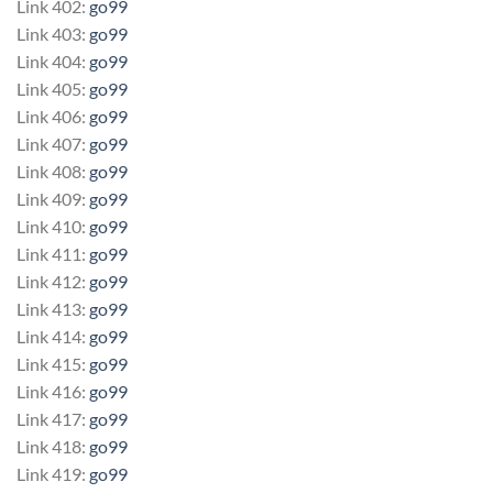
Link 402:
go99
Link 403:
go99
Link 404:
go99
Link 405:
go99
Link 406:
go99
Link 407:
go99
Link 408:
go99
Link 409:
go99
Link 410:
go99
Link 411:
go99
Link 412:
go99
Link 413:
go99
Link 414:
go99
Link 415:
go99
Link 416:
go99
Link 417:
go99
Link 418:
go99
Link 419:
go99