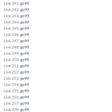
Link 241:
go99
Link 242:
go99
Link 243:
go99
Link 244:
go99
Link 245:
go99
Link 246:
go99
Link 247:
go99
Link 248:
go99
Link 249:
go99
Link 250:
go99
Link 251:
go99
Link 252:
go99
Link 253:
go99
Link 254:
go99
Link 255:
go99
Link 256:
go99
Link 257:
go99
Link 258:
go99