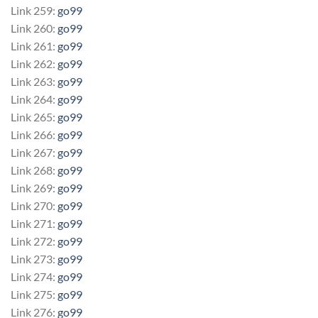
Link 259:
go99
Link 260:
go99
Link 261:
go99
Link 262:
go99
Link 263:
go99
Link 264:
go99
Link 265:
go99
Link 266:
go99
Link 267:
go99
Link 268:
go99
Link 269:
go99
Link 270:
go99
Link 271:
go99
Link 272:
go99
Link 273:
go99
Link 274:
go99
Link 275:
go99
Link 276:
go99