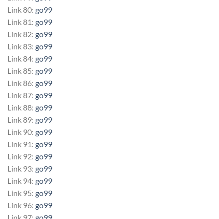
Link 80:
go99
Link 81:
go99
Link 82:
go99
Link 83:
go99
Link 84:
go99
Link 85:
go99
Link 86:
go99
Link 87:
go99
Link 88:
go99
Link 89:
go99
Link 90:
go99
Link 91:
go99
Link 92:
go99
Link 93:
go99
Link 94:
go99
Link 95:
go99
Link 96:
go99
Link 97:
go99