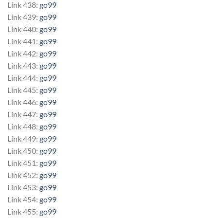
Link 438:
go99
Link 439:
go99
Link 440:
go99
Link 441:
go99
Link 442:
go99
Link 443:
go99
Link 444:
go99
Link 445:
go99
Link 446:
go99
Link 447:
go99
Link 448:
go99
Link 449:
go99
Link 450:
go99
Link 451:
go99
Link 452:
go99
Link 453:
go99
Link 454:
go99
Link 455:
go99