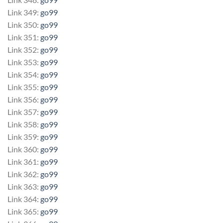
Link 349:
go99
Link 350:
go99
Link 351:
go99
Link 352:
go99
Link 353:
go99
Link 354:
go99
Link 355:
go99
Link 356:
go99
Link 357:
go99
Link 358:
go99
Link 359:
go99
Link 360:
go99
Link 361:
go99
Link 362:
go99
Link 363:
go99
Link 364:
go99
Link 365:
go99