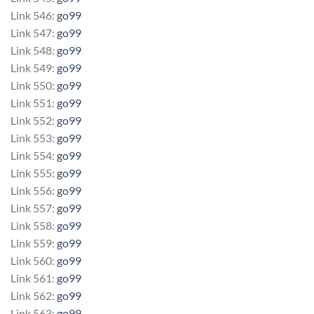
Link 546:
go99
Link 547:
go99
Link 548:
go99
Link 549:
go99
Link 550:
go99
Link 551:
go99
Link 552:
go99
Link 553:
go99
Link 554:
go99
Link 555:
go99
Link 556:
go99
Link 557:
go99
Link 558:
go99
Link 559:
go99
Link 560:
go99
Link 561:
go99
Link 562:
go99
Link 563:
go99