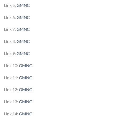
Link 5:
GMNC
Link 6:
GMNC
Link 7:
GMNC
Link 8:
GMNC
Link 9:
GMNC
Link 10:
GMNC
Link 11:
GMNC
Link 12:
GMNC
Link 13:
GMNC
Link 14:
GMNC