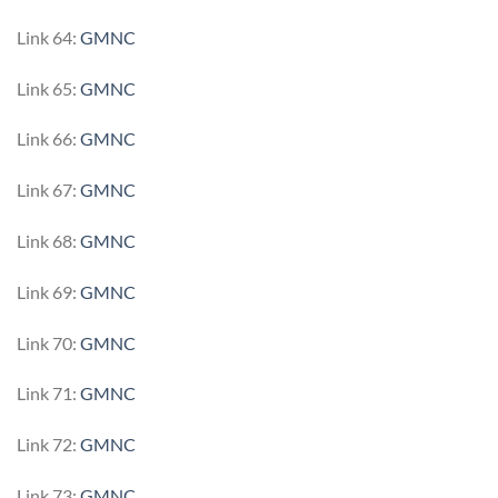
Link 64:
GMNC
Link 65:
GMNC
Link 66:
GMNC
Link 67:
GMNC
Link 68:
GMNC
Link 69:
GMNC
Link 70:
GMNC
Link 71:
GMNC
Link 72:
GMNC
Link 73:
GMNC