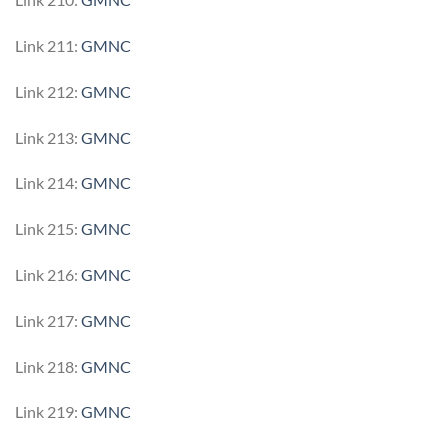
Link 211:
GMNC
Link 212:
GMNC
Link 213:
GMNC
Link 214:
GMNC
Link 215:
GMNC
Link 216:
GMNC
Link 217:
GMNC
Link 218:
GMNC
Link 219:
GMNC