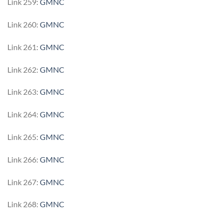
Link 259:
GMNC
Link 260:
GMNC
Link 261:
GMNC
Link 262:
GMNC
Link 263:
GMNC
Link 264:
GMNC
Link 265:
GMNC
Link 266:
GMNC
Link 267:
GMNC
Link 268:
GMNC