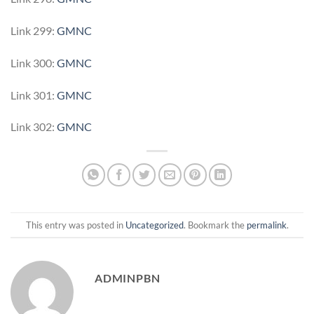
Link 299:
GMNC
Link 300:
GMNC
Link 301:
GMNC
Link 302:
GMNC
This entry was posted in
Uncategorized
. Bookmark the
permalink
.
ADMINPBN