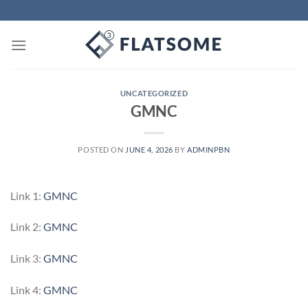
Skip
to
content
UNCATEGORIZED
GMNC
POSTED ON
JUNE 4, 2026
BY
ADMINPBN
Link 1:
GMNC
Link 2:
GMNC
Link 3:
GMNC
Link 4:
GMNC