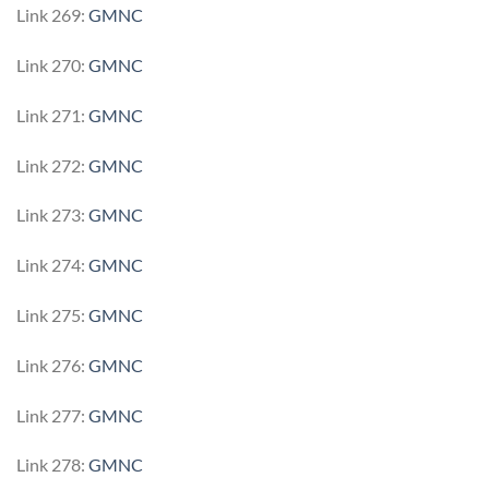
Link 269:
GMNC
Link 270:
GMNC
Link 271:
GMNC
Link 272:
GMNC
Link 273:
GMNC
Link 274:
GMNC
Link 275:
GMNC
Link 276:
GMNC
Link 277:
GMNC
Link 278:
GMNC