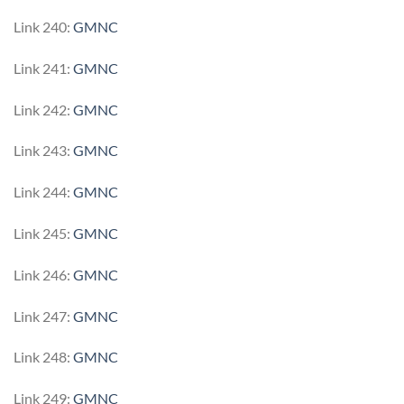
Link 240:
GMNC
Link 241:
GMNC
Link 242:
GMNC
Link 243:
GMNC
Link 244:
GMNC
Link 245:
GMNC
Link 246:
GMNC
Link 247:
GMNC
Link 248:
GMNC
Link 249:
GMNC