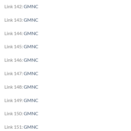
Link 142:
GMNC
Link 143:
GMNC
Link 144:
GMNC
Link 145:
GMNC
Link 146:
GMNC
Link 147:
GMNC
Link 148:
GMNC
Link 149:
GMNC
Link 150:
GMNC
Link 151:
GMNC