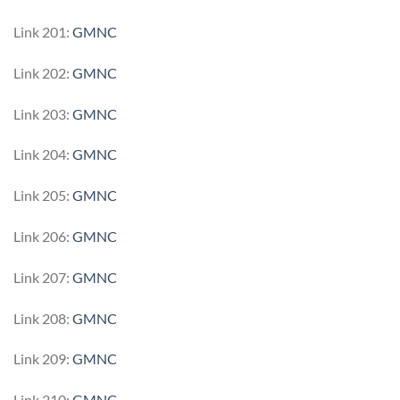
Link 201:
GMNC
Link 202:
GMNC
Link 203:
GMNC
Link 204:
GMNC
Link 205:
GMNC
Link 206:
GMNC
Link 207:
GMNC
Link 208:
GMNC
Link 209:
GMNC
Link 210:
GMNC