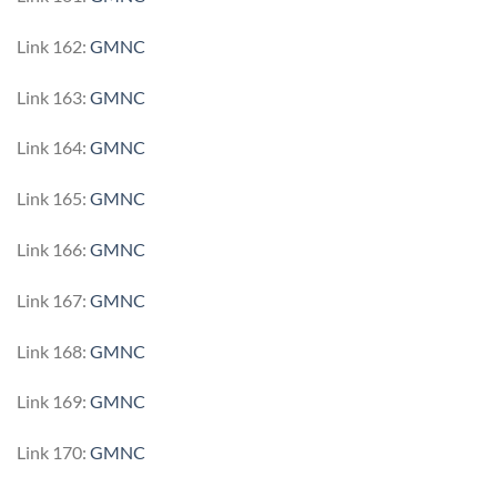
Link 162:
GMNC
Link 163:
GMNC
Link 164:
GMNC
Link 165:
GMNC
Link 166:
GMNC
Link 167:
GMNC
Link 168:
GMNC
Link 169:
GMNC
Link 170:
GMNC