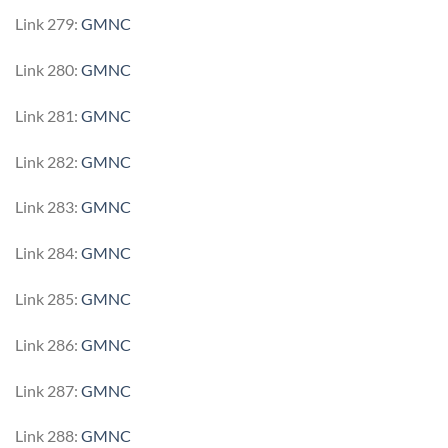
Link 279:
GMNC
Link 280:
GMNC
Link 281:
GMNC
Link 282:
GMNC
Link 283:
GMNC
Link 284:
GMNC
Link 285:
GMNC
Link 286:
GMNC
Link 287:
GMNC
Link 288:
GMNC