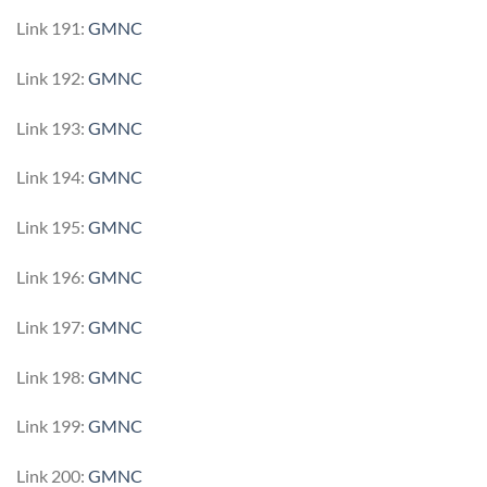
Link 191:
GMNC
Link 192:
GMNC
Link 193:
GMNC
Link 194:
GMNC
Link 195:
GMNC
Link 196:
GMNC
Link 197:
GMNC
Link 198:
GMNC
Link 199:
GMNC
Link 200:
GMNC