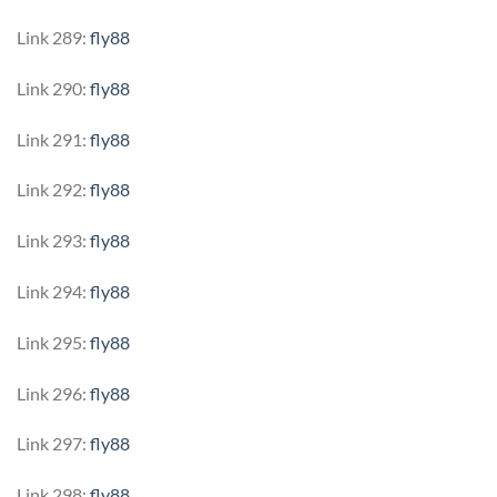
Link 289:
fly88
Link 290:
fly88
Link 291:
fly88
Link 292:
fly88
Link 293:
fly88
Link 294:
fly88
Link 295:
fly88
Link 296:
fly88
Link 297:
fly88
Link 298:
fly88