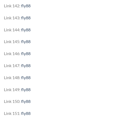
Link 142:
fly88
Link 143:
fly88
Link 144:
fly88
Link 145:
fly88
Link 146:
fly88
Link 147:
fly88
Link 148:
fly88
Link 149:
fly88
Link 150:
fly88
Link 151:
fly88