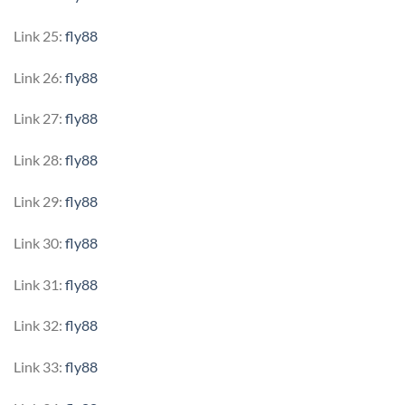
Link 25:
fly88
Link 26:
fly88
Link 27:
fly88
Link 28:
fly88
Link 29:
fly88
Link 30:
fly88
Link 31:
fly88
Link 32:
fly88
Link 33:
fly88