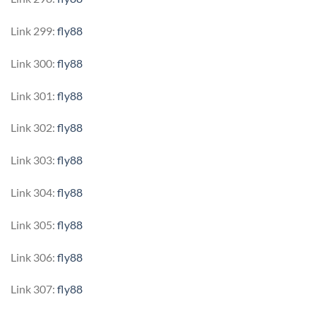
Link 299:
fly88
Link 300:
fly88
Link 301:
fly88
Link 302:
fly88
Link 303:
fly88
Link 304:
fly88
Link 305:
fly88
Link 306:
fly88
Link 307:
fly88