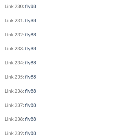
Link 230:
fly88
Link 231:
fly88
Link 232:
fly88
Link 233:
fly88
Link 234:
fly88
Link 235:
fly88
Link 236:
fly88
Link 237:
fly88
Link 238:
fly88
Link 239:
fly88