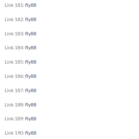
Link 181:
fly88
Link 182:
fly88
Link 183:
fly88
Link 184:
fly88
Link 185:
fly88
Link 186:
fly88
Link 187:
fly88
Link 188:
fly88
Link 189:
fly88
Link 190:
fly88