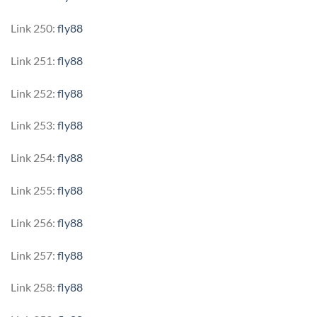
Link 250:
fly88
Link 251:
fly88
Link 252:
fly88
Link 253:
fly88
Link 254:
fly88
Link 255:
fly88
Link 256:
fly88
Link 257:
fly88
Link 258:
fly88