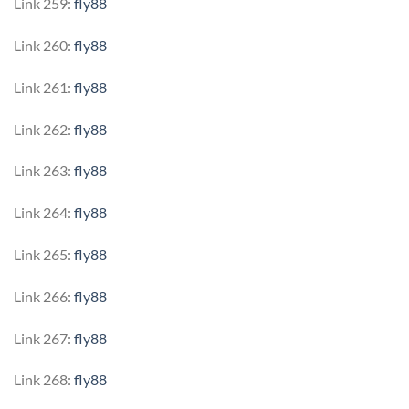
Link 259:
fly88
Link 260:
fly88
Link 261:
fly88
Link 262:
fly88
Link 263:
fly88
Link 264:
fly88
Link 265:
fly88
Link 266:
fly88
Link 267:
fly88
Link 268:
fly88