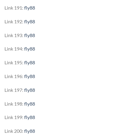
Link 191:
fly88
Link 192:
fly88
Link 193:
fly88
Link 194:
fly88
Link 195:
fly88
Link 196:
fly88
Link 197:
fly88
Link 198:
fly88
Link 199:
fly88
Link 200:
fly88