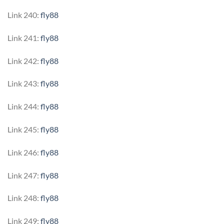
Link 240:
fly88
Link 241:
fly88
Link 242:
fly88
Link 243:
fly88
Link 244:
fly88
Link 245:
fly88
Link 246:
fly88
Link 247:
fly88
Link 248:
fly88
Link 249:
fly88