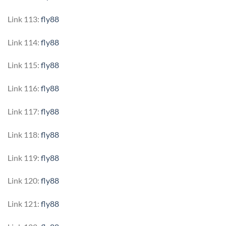
Link 113:
fly88
Link 114:
fly88
Link 115:
fly88
Link 116:
fly88
Link 117:
fly88
Link 118:
fly88
Link 119:
fly88
Link 120:
fly88
Link 121:
fly88