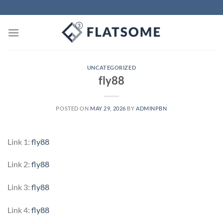
Skip
to
content
UNCATEGORIZED
fly88
POSTED ON
MAY 29, 2026
BY
ADMINPBN
Link 1:
fly88
Link 2:
fly88
Link 3:
fly88
Link 4:
fly88