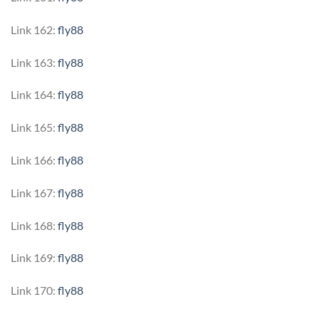
Link 162:
fly88
Link 163:
fly88
Link 164:
fly88
Link 165:
fly88
Link 166:
fly88
Link 167:
fly88
Link 168:
fly88
Link 169:
fly88
Link 170:
fly88