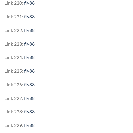
Link 220:
fly88
Link 221:
fly88
Link 222:
fly88
Link 223:
fly88
Link 224:
fly88
Link 225:
fly88
Link 226:
fly88
Link 227:
fly88
Link 228:
fly88
Link 229:
fly88