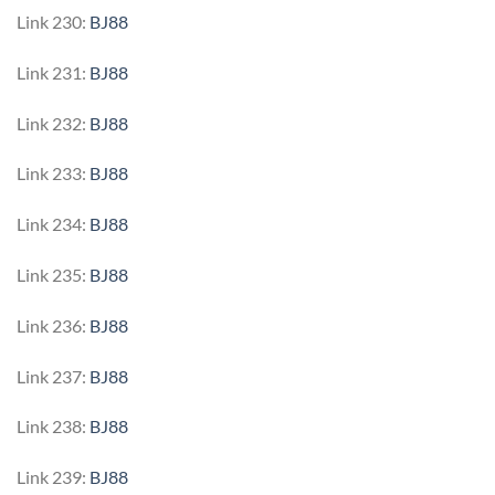
Link 230:
BJ88
Link 231:
BJ88
Link 232:
BJ88
Link 233:
BJ88
Link 234:
BJ88
Link 235:
BJ88
Link 236:
BJ88
Link 237:
BJ88
Link 238:
BJ88
Link 239:
BJ88