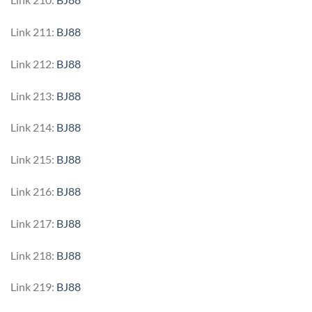
Link 211:
BJ88
Link 212:
BJ88
Link 213:
BJ88
Link 214:
BJ88
Link 215:
BJ88
Link 216:
BJ88
Link 217:
BJ88
Link 218:
BJ88
Link 219:
BJ88