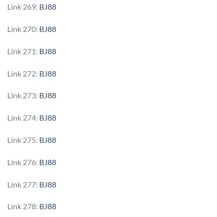
Link 269:
BJ88
Link 270:
BJ88
Link 271:
BJ88
Link 272:
BJ88
Link 273:
BJ88
Link 274:
BJ88
Link 275:
BJ88
Link 276:
BJ88
Link 277:
BJ88
Link 278:
BJ88