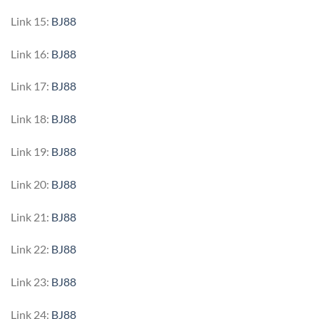
Link 15:
BJ88
Link 16:
BJ88
Link 17:
BJ88
Link 18:
BJ88
Link 19:
BJ88
Link 20:
BJ88
Link 21:
BJ88
Link 22:
BJ88
Link 23:
BJ88
Link 24:
BJ88