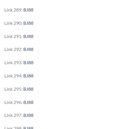
Link 289:
BJ88
Link 290:
BJ88
Link 291:
BJ88
Link 292:
BJ88
Link 293:
BJ88
Link 294:
BJ88
Link 295:
BJ88
Link 296:
BJ88
Link 297:
BJ88
Link 298:
BJ88