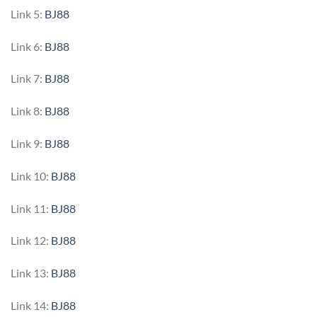
Link 5:
BJ88
Link 6:
BJ88
Link 7:
BJ88
Link 8:
BJ88
Link 9:
BJ88
Link 10:
BJ88
Link 11:
BJ88
Link 12:
BJ88
Link 13:
BJ88
Link 14:
BJ88