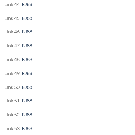
Link 44:
BJ88
Link 45:
BJ88
Link 46:
BJ88
Link 47:
BJ88
Link 48:
BJ88
Link 49:
BJ88
Link 50:
BJ88
Link 51:
BJ88
Link 52:
BJ88
Link 53:
BJ88